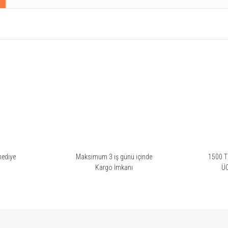
rsiz gördüğünüz noktaları öneri formunu kullanarak tarafımıza iletebilirsiniz.
Bu ürüne ilk yorumu siz yapın!
Yorum Yaz
hediye
Maksimum 3 iş günü içinde
1500 TL
i
Kargo İmkanı
Ü
Gönder