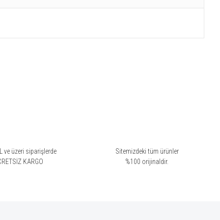
 ve üzeri siparişlerde
Sitemizdeki tüm ürünler
CRETSİZ KARGO
%100 orijinaldir.