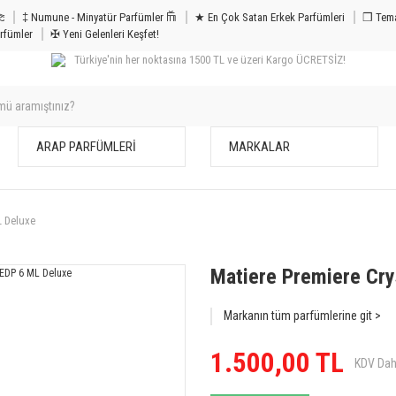
m & Bakım 𐦝
‡ Numune - Minyatür Parfümler 𐙏
★ En Çok Satan Erkek Parfümleri
❒ Tema
rfümler
✠ Yeni Gelenleri Keşfet!
Türkiye'nin her noktasına 1500 TL ve üzeri Kargo ÜCRETSİZ!
ARAP PARFÜMLERİ
MARKALAR
L Deluxe
Matiere Premiere Cry
Markanın tüm parfümlerine git >
1.500,00 TL
KDV Dah