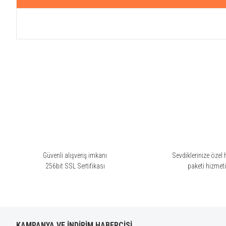
Bu ürünün fiyat bilgisi, resim, ürün açıklamalarında ve diğer konularda yete
Görüş ve önerileriniz için teşekkür ederiz.
Ürün resmi kalitesiz, bozuk veya görüntülenemiyor.
Ürün açıklamasında eksik bilgiler bulunuyor.
Ürün bilgilerinde hatalar bulunuyor.
Ürün fiyatı diğer sitelerden daha pahalı.
Bu ürüne benzer farklı alternatifler olmalı.
Güvenli alışveriş imkanı
Sevdiklerinize özel 
256bit SSL Sertifikası
paketi hizmet
KAMPANYA VE İNDİRİM HABERCİSİ