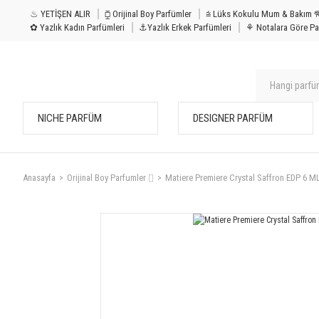
♨ YETİŞEN ALIR
⧮ Orijinal Boy Parfümler
⩭ Lüks Kokulu Mu
✿ Yazlık Kadın Parfümleri
⚓Yazlık Erkek Parfümleri
⚘ Notalara Göre Pa
NICHE PARFÜM
DESIGNER PARFÜM
Anasayfa
Orijinal Boy Parfumler ⌷
Matiere Premiere Crystal Saffron EDP 6 M