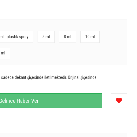
ml - plastik sprey
5 ml
8 ml
10 ml
 ml
sadece dekant şişesinde iletilmektedir. Orijinal şişesinde
Gelince Haber Ver