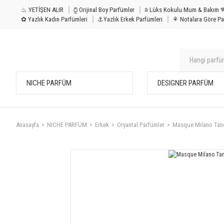
♨ YETİŞEN ALIR
⧮ Orijinal Boy Parfümler
⩭ Lüks Kokulu Mu
✿ Yazlık Kadın Parfümleri
⚓Yazlık Erkek Parfümleri
⚘ Notalara Göre Pa
NICHE PARFÜM
DESIGNER PARFÜM
Anasayfa
NICHE PARFÜM
Erkek
Oryantal Parfümler
Masque Milano Tan