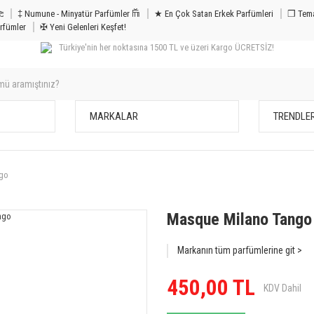
m & Bakım 𐦝
‡ Numune - Minyatür Parfümler 𐙏
★ En Çok Satan Erkek Parfümleri
❒ Tema
rfümler
✠ Yeni Gelenleri Keşfet!
Türkiye'nin her noktasına 1500 TL ve üzeri Kargo ÜCRETSİZ!
MARKALAR
TRENDLE
go
Masque Milano Tango
Markanın tüm parfümlerine git >
450,00 TL
KDV Dahil