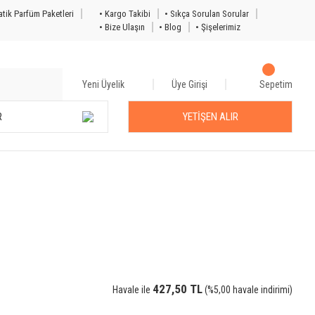
tik Parfüm Paketleri
• Kargo Takibi
• Sıkça Sorulan Sorular
• Bize Ulaşın
• Blog
• Şişelerimiz
Yeni Üyelik
Üye Girişi
Sepetim
R
YETİŞEN ALIR
427,50 TL
Havale ile
(%5,00 havale indirimi)