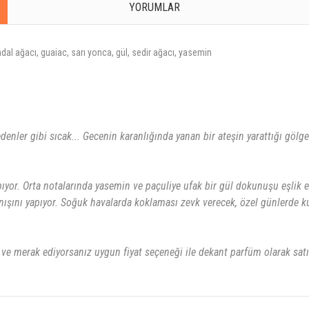
YORUMLAR
dal ağacı, guaiac, sarı yonca, gül, sedir ağacı, yasemin
ler gibi sıcak... Gecenin karanlığında yanan bir ateşin yarattığı gölgele
apıyor. Orta notalarında yasemin ve paçuliye ufak bir gül dokunuşu eşlik 
nışını yapıyor. Soğuk havalarda koklaması zevk verecek, özel günlerde k
merak ediyorsanız uygun fiyat seçeneği ile dekant parfüm olarak satın