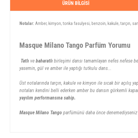
ÜRÜN BILGISI
Notalar:
Amber, kimyon, tonka fasulyesi, benzoin, kakule, tarçın, san
Masque Milano Tango Parfüm Yorumu
Tatlı
ve
baharatlı
birleşimi dansı tamamlayan nefes nefese beden
yasemin, gül ve amber ile yaptığı tutkulu dans...
Üst notalarında tarçın, kakule ve kimyon ile sıcak bir açılış y
notaları kendini belli ederken amber bu dansın görkemli kapa
yayılım performansına sahip.
Masque Milano Tango
parfümünü daha önce denemediyseniz ve 