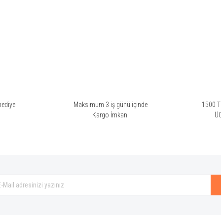
rsiz gördüğünüz noktaları öneri formunu kullanarak tarafımıza iletebilirsiniz.
arak aldım ama aşık oldum, . Yatarken bile bileğime sıkıp öyle uyuyorum, rüyal
hediye
Maksimum 3 iş günü içinde
1500 TL
i
Kargo İmkanı
Ü
Gönder