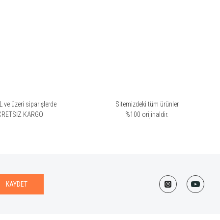
arım güzel koksun diye
 ve üzeri siparişlerde
Sitemizdeki tüm ürünler
CRETSİZ KARGO
%100 orijinaldir.
KAYDET