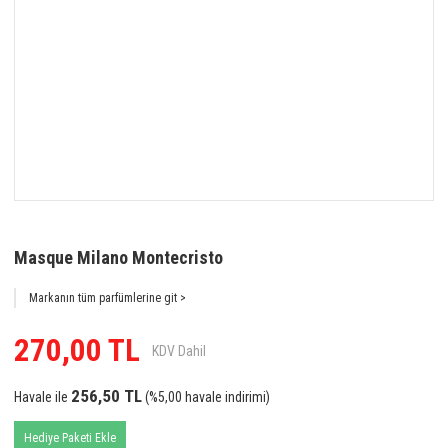
Masque Milano Montecristo
Markanın tüm parfümlerine git >
270,00 TL
KDV Dahil
256,50 TL
Havale ile
(%5,00 havale indirimi)
Hediye Paketi Ekle