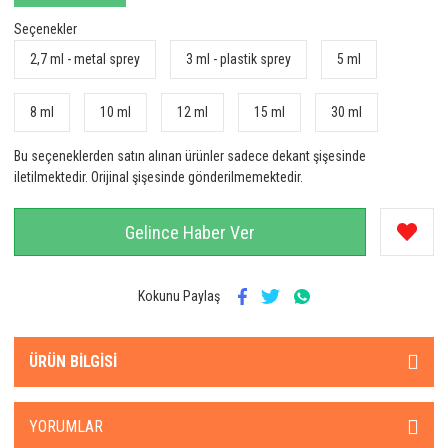
Seçenekler
2,7 ml - metal sprey
3 ml - plastik sprey
5 ml
8 ml
10 ml
12 ml
15 ml
30 ml
Bu seçeneklerden satın alınan ürünler sadece dekant şişesinde
iletilmektedir. Orijinal şişesinde gönderilmemektedir.
Gelince Haber Ver
Kokunu Paylaş
ÜRÜN BILGISI
YORUMLAR