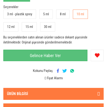
Seçenekler
3 ml - plastik sprey
5 ml
8 ml
10 ml
12 ml
15 ml
30 ml
Bu seçeneklerden satın alınan ürünler sadece dekant şişesinde
iletilmektedir. Orijinal şişesinde gönderilmemektedir.
Gelince Haber Ver
Kokunu Paylaş
Fiyat Alarmı
ÜRÜN BILGISI