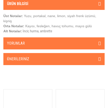
ÜRÜN BILGISI
Balenciaga
Balmain
Üst Notalar:
Yuzu, portakal, nane, limon, siyah frenk üzümü,
kişniş
Banana Republic
Orta Notalar:
Kayısı, fesleğen, havuç tohumu, mayıs gülü
Alt Notalar:
İncir, hurma, ambrette
BDK Parfums
YORUMLAR
Beafrag
Bentley
ÖNERILERINIZ
Beso Beach
Billie Eilish
Blend Oud
Boadicea The Victorious
Bogue Profumo