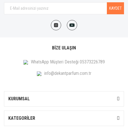
Calvin Klein
KAYDET
Carner Barcelona
Carolina Herrera
Caron
Cartier
BİZE ULAŞIN
Carven
WhatsApp Müşteri Desteği 05373226789
Celine
info@dekantparfum.com.tr
Cerruti 1881
Chanel
KURUMSAL
Chloé
Chopard
KATEGORİLER
Christian Louboutin