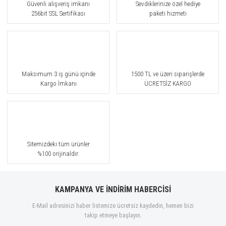
Güvenli alışveriş imkanı
Sevdiklerinize özel hediye
Bohoboco
256bit SSL Sertifikası
paketi hizmeti
Bond No.9
Borntostandout®
Bottega Veneta
Maksimum 3 iş günü içinde
1500 TL ve üzeri siparişlerde
Kargo İmkanı
ÜCRETSİZ KARGO
Boucheron
Brioni
Burberry
Sitemizdeki tüm ürünler
Bvlgari
%100 orijinaldir.
By Gulf Orchid
Byredo
KAMPANYA VE İNDİRİM HABERCİSİ
E-Mail adresinizi haber listemize ücretsiz kaydedin, hemen bizi
Cacharel
takip etmeye başlayın.