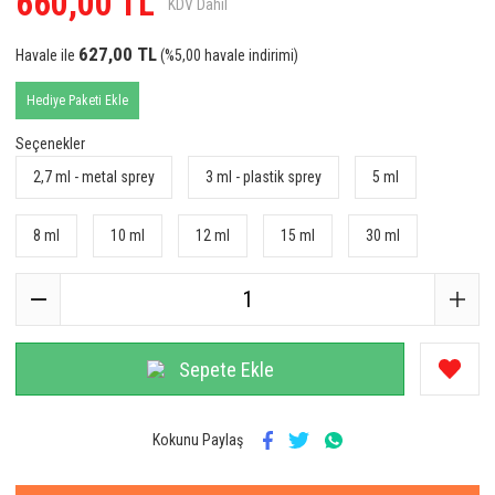
660,00 TL
KDV Dahil
Anka Kuş
627,00 TL
Havale ile
(%5,00 havale indirimi)
Aquarelle
Hediye Paketi Ekle
Arabiyat Prestige
Seçenekler
Argos
2,7 ml - metal sprey
3 ml - plastik sprey
5 ml
Ariana Grande
8 ml
10 ml
12 ml
15 ml
30 ml
Armaf
Armani
Astrophil & Stella
Sepete Ekle
Atalier Cologne
Atkinsons
Kokunu Paylaş
Azzaro