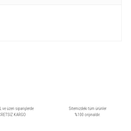
 ve üzeri siparişlerde
Sitemizdeki tüm ürünler
CRETSİZ KARGO
%100 orijinaldir.