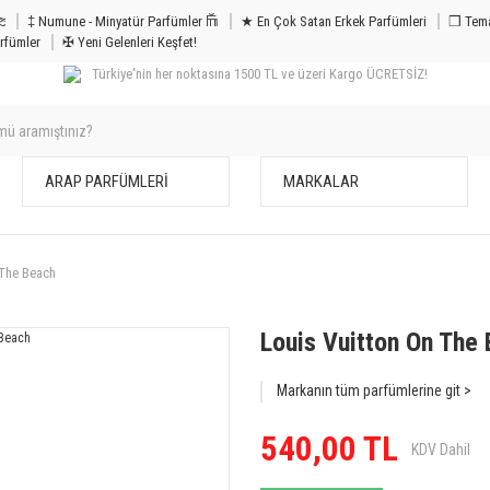
m & Bakım 𐦝
‡ Numune - Minyatür Parfümler 𐙏
★ En Çok Satan Erkek Parfümleri
❒ Tema
rfümler
✠ Yeni Gelenleri Keşfet!
Türkiye'nin her noktasına 1500 TL ve üzeri Kargo ÜCRETSİZ!
ARAP PARFÜMLERİ
MARKALAR
 The Beach
Louis Vuitton On The
Markanın tüm parfümlerine git >
540,00 TL
KDV Dahil