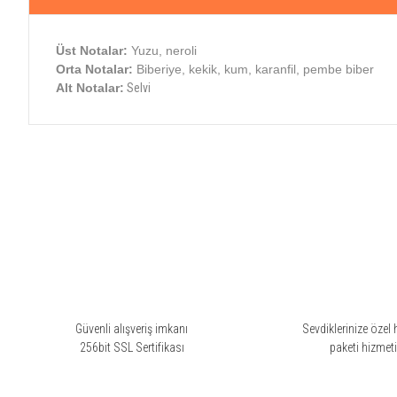
Üst Notalar:
Yuzu, neroli
Orta Notalar:
Biberiye, kekik, kum, karanfil, pembe biber
Alt Notalar:
Selvi
Bu ürünün fiyat bilgisi, resim, ürün açıklamalarında ve diğer konularda yete
Görüş ve önerileriniz için teşekkür ederiz.
Ürün resmi kalitesiz, bozuk veya görüntülenemiyor.
Ürün açıklamasında eksik bilgiler bulunuyor.
Ürün bilgilerinde hatalar bulunuyor.
Ürün fiyatı diğer sitelerden daha pahalı.
Bu ürüne benzer farklı alternatifler olmalı.
Güvenli alışveriş imkanı
Sevdiklerinize özel 
256bit SSL Sertifikası
paketi hizmet