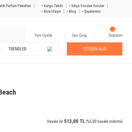
tik Parfüm Paketleri
• Kargo Takibi
• Sıkça Sorulan Sorular
• Bize Ulaşın
• Blog
• Şişelerimiz
Yeni Üyelik
Üye Girişi
Sepetim
TRENDLER
YETİŞEN ALIR
 Beach
513,00 TL
Havale ile
(%5,00 havale indirimi)