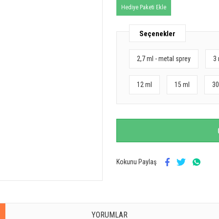
Hediye Paketi Ekle
Seçenekler
2,7 ml - metal sprey
3 
12 ml
15 ml
30
Kokunu Paylaş
YORUMLAR