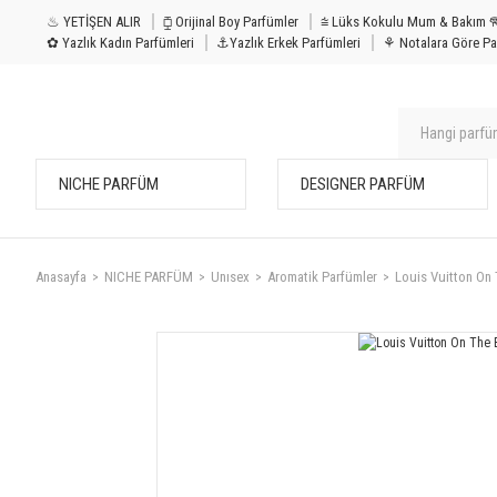
♨ YETİŞEN ALIR
⧮ Orijinal Boy Parfümler
⩭ Lüks Kokulu Mu
✿ Yazlık Kadın Parfümleri
⚓Yazlık Erkek Parfümleri
⚘ Notalara Göre Pa
NICHE PARFÜM
DESIGNER PARFÜM
Anasayfa
NICHE PARFÜM
Unısex
Aromatik Parfümler
Louis Vuitton On