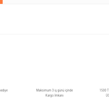
rsiz gördüğünüz noktaları öneri formunu kullanarak tarafımıza iletebilirsiniz.
Bu ürüne ilk yorumu siz yapın!
Yorum Yaz
hediye
Maksimum 3 iş günü içinde
1500 TL
i
Kargo İmkanı
Ü