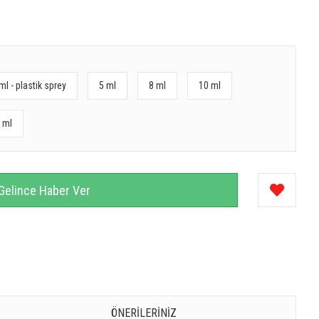
ml - plastik sprey
5 ml
8 ml
10 ml
 ml
Gelince Haber Ver
ÖNERILERINIZ