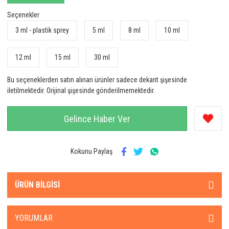
Seçenekler
3 ml - plastik sprey
5 ml
8 ml
10 ml
12 ml
15 ml
30 ml
Bu seçeneklerden satın alınan ürünler sadece dekant şişesinde
iletilmektedir. Orijinal şişesinde gönderilmemektedir.
Gelince Haber Ver
Kokunu Paylaş
ÜRÜN BILGISI
YORUMLAR