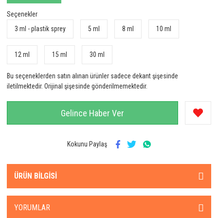
Seçenekler
3 ml - plastik sprey
5 ml
8 ml
10 ml
12 ml
15 ml
30 ml
Bu seçeneklerden satın alınan ürünler sadece dekant şişesinde
iletilmektedir. Orijinal şişesinde gönderilmemektedir.
Gelince Haber Ver
Kokunu Paylaş
ÜRÜN BILGISI
YORUMLAR