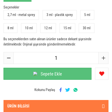
Seçenekler
2,7 ml - metal sprey
3 ml - plastik sprey
5 ml
8 ml
10 ml
12 ml
15 ml
30 ml
Bu seçeneklerden satın alınan ürünler sadece dekant şişesinde
iletilmektedir. Orijinal şişesinde gönderilmemektedir.
Sepete Ekle
Kokunu Paylaş
ÜRÜN BILGISI