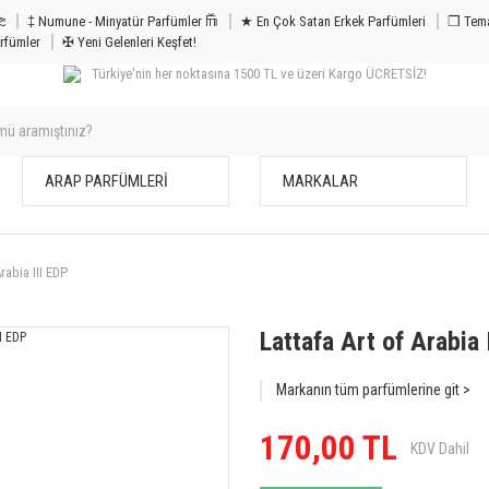
m & Bakım 𐦝
‡ Numune - Minyatür Parfümler 𐙏
★ En Çok Satan Erkek Parfümleri
❒ Tema
rfümler
✠ Yeni Gelenleri Keşfet!
Türkiye'nin her noktasına 1500 TL ve üzeri Kargo ÜCRETSİZ!
ARAP PARFÜMLERİ
MARKALAR
rabia III EDP
Lattafa Art of Arabia 
Markanın tüm parfümlerine git >
170,00 TL
KDV Dahil