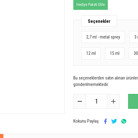
Hediye Paketi Ekle
Seçenekler
2,7 ml - metal sprey
3 
12 ml
15 ml
30
Bu seçeneklerden satın alınan ürünler 
gönderilmemektedir.
Kokunu Paylaş