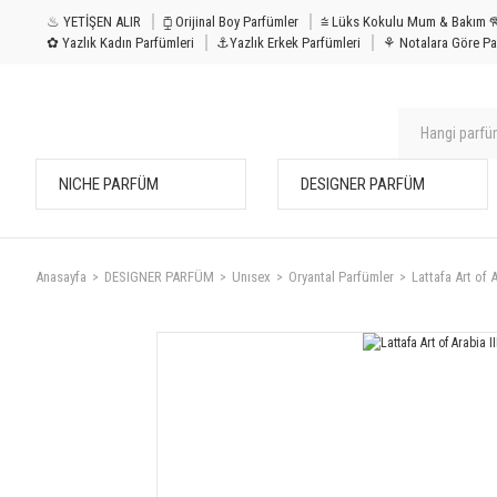
♨ YETİŞEN ALIR
⧮ Orijinal Boy Parfümler
⩭ Lüks Kokulu Mu
✿ Yazlık Kadın Parfümleri
⚓Yazlık Erkek Parfümleri
⚘ Notalara Göre Pa
NICHE PARFÜM
DESIGNER PARFÜM
Anasayfa
DESIGNER PARFÜM
Unısex
Oryantal Parfümler
Lattafa Art of A