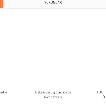
YORUMLAR
rsiz gördüğünüz noktaları öneri formunu kullanarak tarafımıza iletebilirsiniz.
ziyor ama kalıcılık nispeten zayıf.
hediye
Maksimum 3 iş günü içinde
1500 TL
i
Kargo İmkanı
Ü