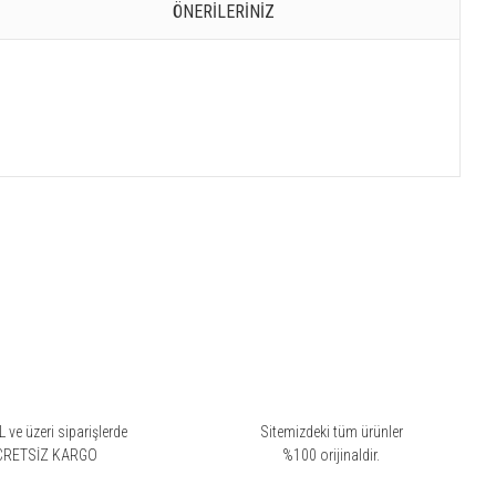
ÖNERILERINIZ
 ve üzeri siparişlerde
Sitemizdeki tüm ürünler
CRETSİZ KARGO
%100 orijinaldir.