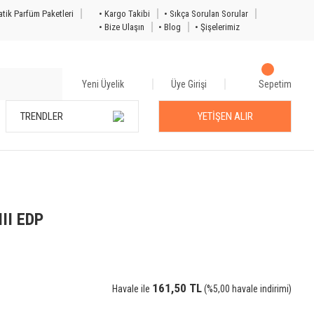
tik Parfüm Paketleri
• Kargo Takibi
• Sıkça Sorulan Sorular
• Bize Ulaşın
• Blog
• Şişelerimiz
Yeni Üyelik
Üye Girişi
Sepetim
TRENDLER
YETİŞEN ALIR
III EDP
161,50 TL
Havale ile
(%5,00 havale indirimi)