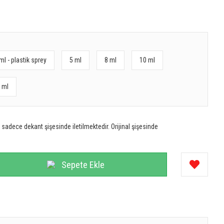
ml - plastik sprey
5 ml
8 ml
10 ml
 ml
sadece dekant şişesinde iletilmektedir. Orijinal şişesinde
Sepete Ekle