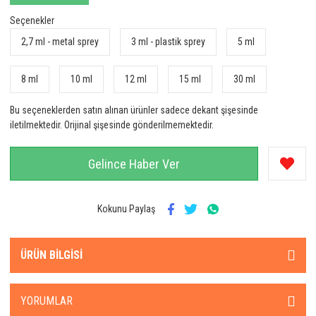
Seçenekler
2,7 ml - metal sprey
3 ml - plastik sprey
5 ml
8 ml
10 ml
12 ml
15 ml
30 ml
Bu seçeneklerden satın alınan ürünler sadece dekant şişesinde
iletilmektedir. Orijinal şişesinde gönderilmemektedir.
Gelince Haber Ver
Kokunu Paylaş
ÜRÜN BILGISI
YORUMLAR