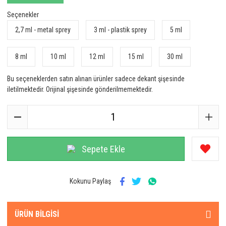
Seçenekler
2,7 ml - metal sprey
3 ml - plastik sprey
5 ml
8 ml
10 ml
12 ml
15 ml
30 ml
Bu seçeneklerden satın alınan ürünler sadece dekant şişesinde
iletilmektedir. Orijinal şişesinde gönderilmemektedir.
Sepete Ekle
Kokunu Paylaş
ÜRÜN BILGISI