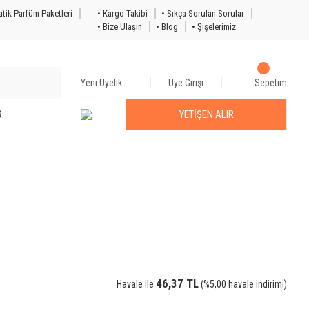
tik Parfüm Paketleri
• Kargo Takibi
• Sıkça Sorulan Sorular
• Bize Ulaşın
• Blog
• Şişelerimiz
Yeni Üyelik
Üye Girişi
Sepetim
R
YETİŞEN ALIR
46,37 TL
Havale ile
(%5,00 havale indirimi)