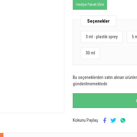
Hediye Paketi Ekle
Seçenekler
3 ml - plastik sprey
5 
30 ml
Bu seçeneklerden satın alınan ürünler 
gönderilmemektedir.
Kokunu Paylaş