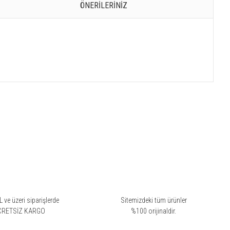
ÖNERILERINIZ
 ve üzeri siparişlerde
Sitemizdeki tüm ürünler
CRETSİZ KARGO
%100 orijinaldir.