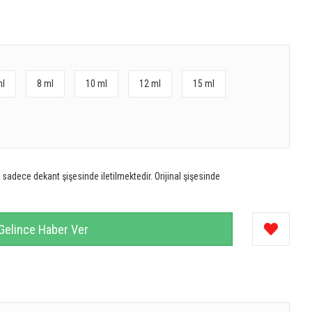
ml
8 ml
10 ml
12 ml
15 ml
sadece dekant şişesinde iletilmektedir. Orijinal şişesinde
Gelince Haber Ver