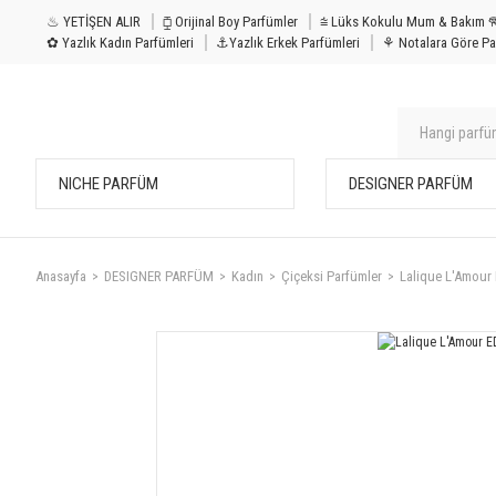
♨ YETİŞEN ALIR
⧮ Orijinal Boy Parfümler
⩭ Lüks Kokulu Mu
✿ Yazlık Kadın Parfümleri
⚓Yazlık Erkek Parfümleri
⚘ Notalara Göre Pa
NICHE PARFÜM
DESIGNER PARFÜM
Anasayfa
DESIGNER PARFÜM
Kadın
Çiçeksi Parfümler
Lalique L'Amour