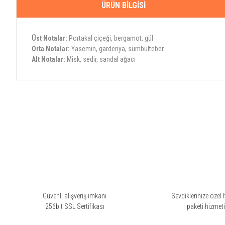
ÜRÜN BILGISI
Üst Notalar:
Portakal çiçeği, bergamot, gül
Orta Notalar:
Yasemin, gardenya, sümbülteber
Alt Notalar:
Misk, sedir, sandal ağacı
Bu ürünün fiyat bilgisi, resim, ürün açıklamalarında ve diğer konularda yete
Görüş ve önerileriniz için teşekkür ederiz.
Ürün resmi kalitesiz, bozuk veya görüntülenemiyor.
Ürün açıklamasında eksik bilgiler bulunuyor.
Ürün bilgilerinde hatalar bulunuyor.
Ürün fiyatı diğer sitelerden daha pahalı.
Bu ürüne benzer farklı alternatifler olmalı.
Güvenli alışveriş imkanı
Sevdiklerinize özel 
256bit SSL Sertifikası
paketi hizmet