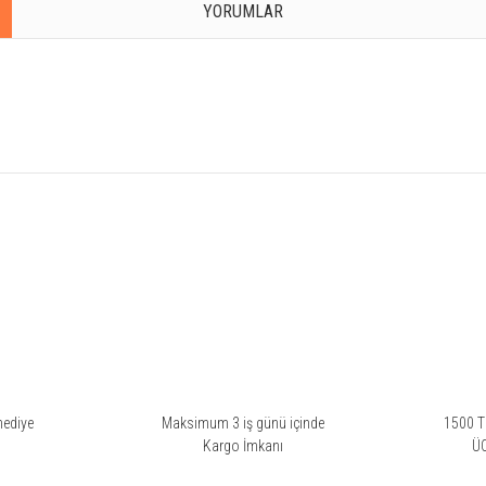
YORUMLAR
rsiz gördüğünüz noktaları öneri formunu kullanarak tarafımıza iletebilirsiniz.
Bu ürüne ilk yorumu siz yapın!
Yorum Yaz
hediye
Maksimum 3 iş günü içinde
1500 TL
i
Kargo İmkanı
Ü