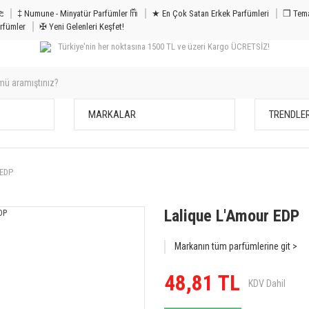
m & Bakım 𐦝
‡ Numune - Minyatür Parfümler 𐙏
★ En Çok Satan Erkek Parfümleri
❒ Tema
rfümler
✠ Yeni Gelenleri Keşfet!
Türkiye'nin her noktasına 1500 TL ve üzeri Kargo ÜCRETSİZ!
MARKALAR
TRENDLE
 EDP
Lalique L'Amour EDP
Markanın tüm parfümlerine git >
48,81 TL
KDV Dahil