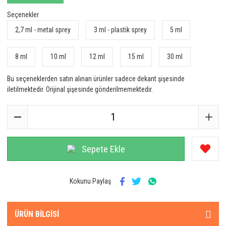
Seçenekler
2,7 ml - metal sprey
3 ml - plastik sprey
5 ml
8 ml
10 ml
12 ml
15 ml
30 ml
Bu seçeneklerden satın alınan ürünler sadece dekant şişesinde
iletilmektedir. Orijinal şişesinde gönderilmemektedir.
Sepete Ekle
Kokunu Paylaş
ÜRÜN BILGISI