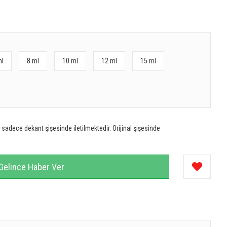
ml
8 ml
10 ml
12 ml
15 ml
sadece dekant şişesinde iletilmektedir. Orijinal şişesinde
Gelince Haber Ver