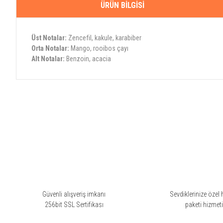
ÜRÜN BILGISI
Üst Notalar:
Zencefil, kakule, karabiber
Orta Notalar:
Mango, rooibos çayı
Alt Notalar:
Benzoin, acacia
Bu ürünün fiyat bilgisi, resim, ürün açıklamalarında ve diğer konularda yete
Görüş ve önerileriniz için teşekkür ederiz.
Ürün resmi kalitesiz, bozuk veya görüntülenemiyor.
Ürün açıklamasında eksik bilgiler bulunuyor.
Ürün bilgilerinde hatalar bulunuyor.
Ürün fiyatı diğer sitelerden daha pahalı.
Bu ürüne benzer farklı alternatifler olmalı.
Güvenli alışveriş imkanı
Sevdiklerinize özel 
256bit SSL Sertifikası
paketi hizmet