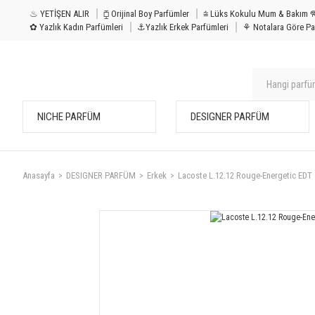
♨ YETİŞEN ALIR
⧮ Orijinal Boy Parfümler
⩭ Lüks Kokulu Mu
✿ Yazlık Kadın Parfümleri
⚓Yazlık Erkek Parfümleri
⚘ Notalara Göre Pa
NICHE PARFÜM
DESIGNER PARFÜM
Anasayfa
DESIGNER PARFÜM
Erkek
Lacoste L.12.12 Rouge-Energetic EDT