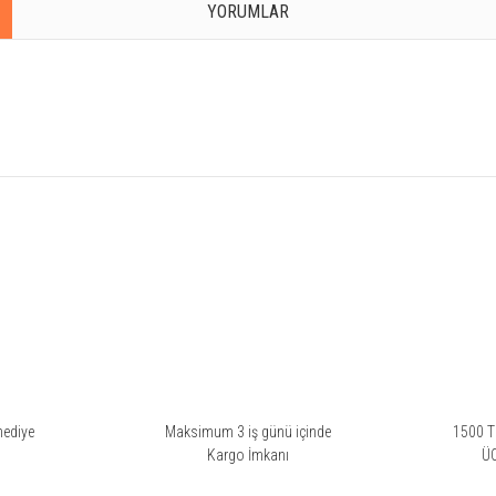
YORUMLAR
rsiz gördüğünüz noktaları öneri formunu kullanarak tarafımıza iletebilirsiniz.
Bu ürüne ilk yorumu siz yapın!
Yorum Yaz
hediye
Maksimum 3 iş günü içinde
1500 TL
i
Kargo İmkanı
Ü