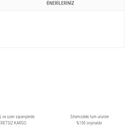
ÖNERILERINIZ
 ve üzeri siparişlerde
Sitemizdeki tüm ürünler
CRETSİZ KARGO
%100 orijinaldir.