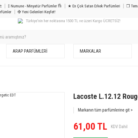
m & Bakım 𐦝
‡ Numune - Minyatür Parfümler 𐙏
★ En Çok Satan Erkek Parfümleri
❒ Tema
rfümler
✠ Yeni Gelenleri Keşfet!
Türkiye'nin her noktasına 1500 TL ve üzeri Kargo ÜCRETSİZ!
ARAP PARFÜMLERİ
MARKALAR
Lacoste L.12.12 Roug
Markanın tüm parfümlerine git >
61,00 TL
KDV Dahil