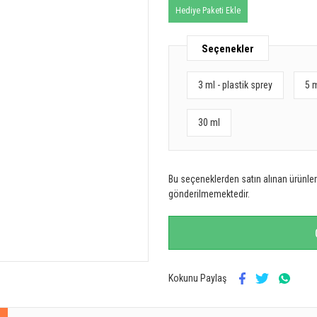
Hediye Paketi Ekle
Seçenekler
3 ml - plastik sprey
5 
30 ml
Bu seçeneklerden satın alınan ürünler 
gönderilmemektedir.
Kokunu Paylaş