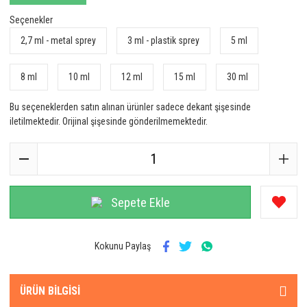
Seçenekler
2,7 ml - metal sprey
3 ml - plastik sprey
5 ml
8 ml
10 ml
12 ml
15 ml
30 ml
Bu seçeneklerden satın alınan ürünler sadece dekant şişesinde
iletilmektedir. Orijinal şişesinde gönderilmemektedir.
Sepete Ekle
Kokunu Paylaş
ÜRÜN BILGISI