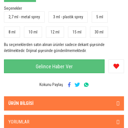
Seçenekler
2,7 ml - metal sprey
3 ml - plastik sprey
5 ml
8 ml
10 ml
12 ml
15 ml
30 ml
Bu seçeneklerden satın alınan ürünler sadece dekant şişesinde
iletilmektedir. Orijinal şişesinde gönderilmemektedir.
Gelince Haber Ver
Kokunu Paylaş
ÜRÜN BILGISI
YORUMLAR