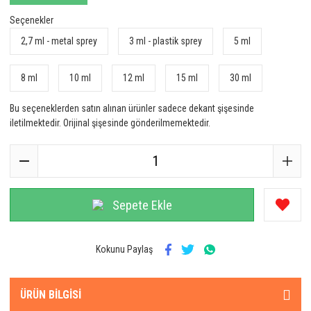
Seçenekler
2,7 ml - metal sprey
3 ml - plastik sprey
5 ml
8 ml
10 ml
12 ml
15 ml
30 ml
Bu seçeneklerden satın alınan ürünler sadece dekant şişesinde
iletilmektedir. Orijinal şişesinde gönderilmemektedir.
Sepete Ekle
Kokunu Paylaş
ÜRÜN BILGISI