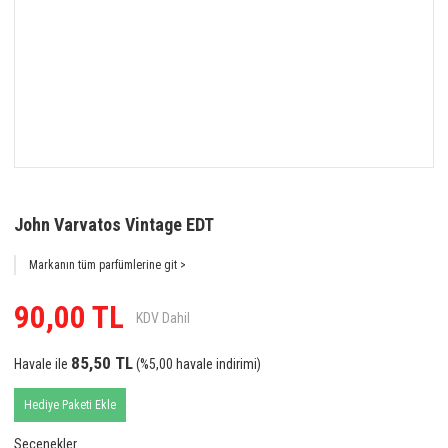
John Varvatos Vintage EDT
Markanın tüm parfümlerine git >
90,00 TL
KDV Dahil
85,50 TL
Havale ile
(%5,00 havale indirimi)
Hediye Paketi Ekle
Seçenekler