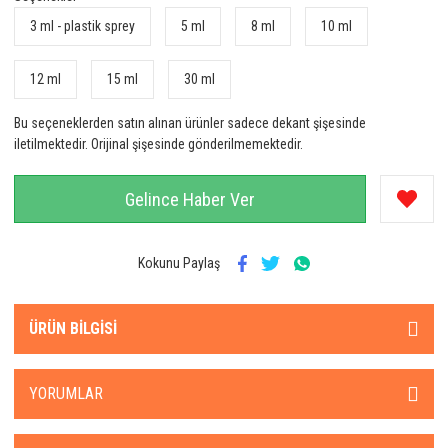
3 ml - plastik sprey
5 ml
8 ml
10 ml
12 ml
15 ml
30 ml
Bu seçeneklerden satın alınan ürünler sadece dekant şişesinde
iletilmektedir. Orijinal şişesinde gönderilmemektedir.
Gelince Haber Ver
Kokunu Paylaş
ÜRÜN BILGISI
YORUMLAR