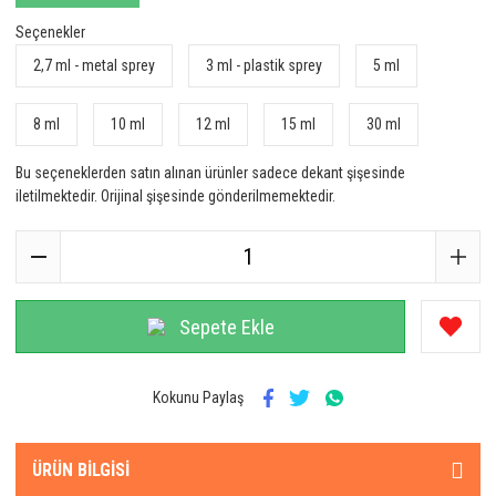
Seçenekler
2,7 ml - metal sprey
3 ml - plastik sprey
5 ml
8 ml
10 ml
12 ml
15 ml
30 ml
Bu seçeneklerden satın alınan ürünler sadece dekant şişesinde
iletilmektedir. Orijinal şişesinde gönderilmemektedir.
Sepete Ekle
Kokunu Paylaş
ÜRÜN BILGISI