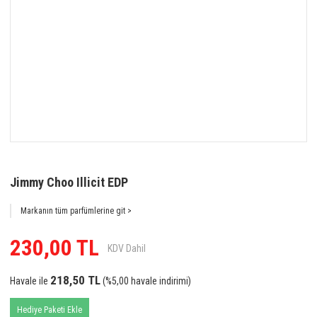
Jimmy Choo Illicit EDP
Markanın tüm parfümlerine git >
230,00 TL
KDV Dahil
218,50 TL
Havale ile
(%5,00 havale indirimi)
Hediye Paketi Ekle