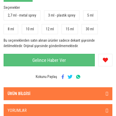
Seçenekler
2,7 ml - metal sprey
3 ml - plastik sprey
5 ml
8 ml
10 ml
12 ml
15 ml
30 ml
Bu seçeneklerden satın alınan ürünler sadece dekant şişesinde
iletilmektedir. Orijinal şişesinde gönderilmemektedir.
Gelince Haber Ver
Kokunu Paylaş
ÜRÜN BILGISI
YORUMLAR