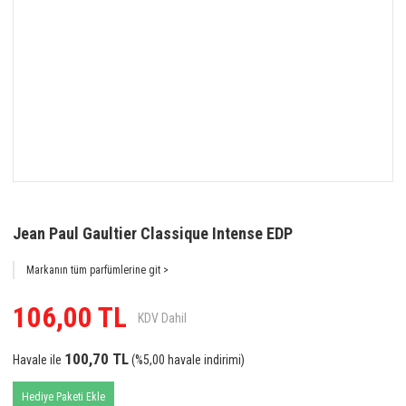
Jean Paul Gaultier Classique Intense EDP
Markanın tüm parfümlerine git >
106,00 TL
KDV Dahil
100,70 TL
Havale ile
(%5,00 havale indirimi)
Hediye Paketi Ekle