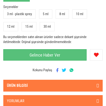
Seçenekler
3 ml - plastik sprey
5 ml
8 ml
10 ml
12 ml
15 ml
30 ml
Bu seçeneklerden satın alınan ürünler sadece dekant şişesinde
iletilmektedir. Orijinal şişesinde gönderilmemektedir.
Gelince Haber Ver
Kokunu Paylaş
ÜRÜN BILGISI
YORUMLAR