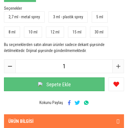
Seçenekler
2,7 ml - metal sprey
3 ml - plastik sprey
5 ml
8 ml
10 ml
12 ml
15 ml
30 ml
Bu seçeneklerden satın alınan ürünler sadece dekant şişesinde
iletilmektedir. Orijinal şişesinde gönderilmemektedir.
Sepete Ekle
Kokunu Paylaş
ÜRÜN BILGISI