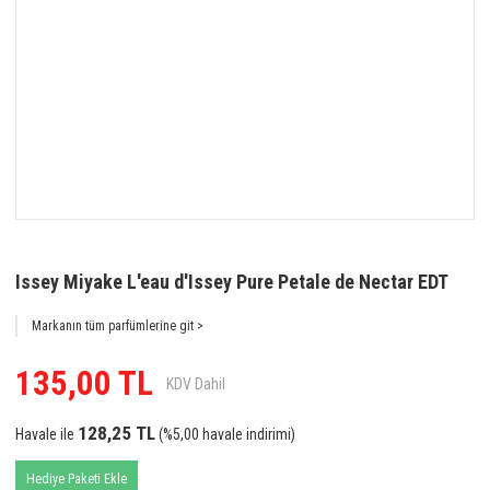
Issey Miyake L'eau d'Issey Pure Petale de Nectar EDT
Markanın tüm parfümlerine git >
135,00 TL
KDV Dahil
128,25 TL
Havale ile
(%5,00 havale indirimi)
Hediye Paketi Ekle