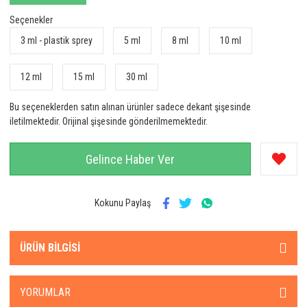
Seçenekler
3 ml - plastik sprey
5 ml
8 ml
10 ml
12 ml
15 ml
30 ml
Bu seçeneklerden satın alınan ürünler sadece dekant şişesinde
iletilmektedir. Orijinal şişesinde gönderilmemektedir.
Gelince Haber Ver
Kokunu Paylaş
ÜRÜN BILGISI
YORUMLAR