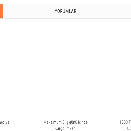
YORUMLAR
rsiz gördüğünüz noktaları öneri formunu kullanarak tarafımıza iletebilirsiniz.
Bu ürüne ilk yorumu siz yapın!
Yorum Yaz
hediye
Maksimum 3 iş günü içinde
1500 TL
i
Kargo İmkanı
Ü