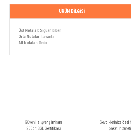
ÜRÜN BILGISI
Üst Notalar:
Siçuan biberi
Orta Notalar:
Lavanta
Alt Notalar:
Sedir
Bu ürünün fiyat bilgisi, resim, ürün açıklamalarında ve diğer konularda yete
Görüş ve önerileriniz için teşekkür ederiz.
Ürün resmi kalitesiz, bozuk veya görüntülenemiyor.
Ürün açıklamasında eksik bilgiler bulunuyor.
Ürün bilgilerinde hatalar bulunuyor.
Ürün fiyatı diğer sitelerden daha pahalı.
Bu ürüne benzer farklı alternatifler olmalı.
Güvenli alışveriş imkanı
Sevdiklerinize özel 
256bit SSL Sertifikası
paketi hizmet