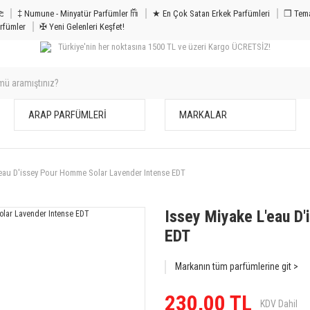
m & Bakım 𐦝
‡ Numune - Minyatür Parfümler 𐙏
★ En Çok Satan Erkek Parfümleri
❒ Tema
rfümler
✠ Yeni Gelenleri Keşfet!
Türkiye'nin her noktasına 1500 TL ve üzeri Kargo ÜCRETSİZ!
ARAP PARFÜMLERİ
MARKALAR
'eau D'issey Pour Homme Solar Lavender Intense EDT
Issey Miyake L'eau D
EDT
Markanın tüm parfümlerine git >
230,00 TL
KDV Dahil