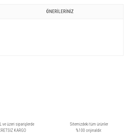
ÖNERILERINIZ
 ve üzeri siparişlerde
Sitemizdeki tüm ürünler
CRETSİZ KARGO
%100 orijinaldir.