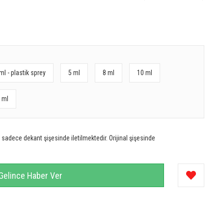
ml - plastik sprey
5 ml
8 ml
10 ml
 ml
sadece dekant şişesinde iletilmektedir. Orijinal şişesinde
Gelince Haber Ver