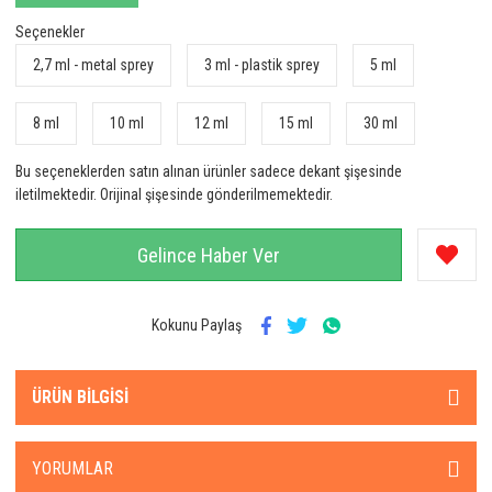
Seçenekler
2,7 ml - metal sprey
3 ml - plastik sprey
5 ml
8 ml
10 ml
12 ml
15 ml
30 ml
Bu seçeneklerden satın alınan ürünler sadece dekant şişesinde
iletilmektedir. Orijinal şişesinde gönderilmemektedir.
Gelince Haber Ver
Kokunu Paylaş
ÜRÜN BILGISI
YORUMLAR