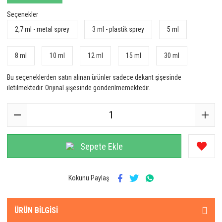
Seçenekler
2,7 ml - metal sprey
3 ml - plastik sprey
5 ml
8 ml
10 ml
12 ml
15 ml
30 ml
Bu seçeneklerden satın alınan ürünler sadece dekant şişesinde
iletilmektedir. Orijinal şişesinde gönderilmemektedir.
Sepete Ekle
Kokunu Paylaş
ÜRÜN BILGISI