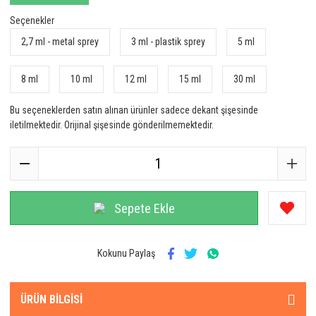
Seçenekler
2,7 ml - metal sprey
3 ml - plastik sprey
5 ml
8 ml
10 ml
12 ml
15 ml
30 ml
Bu seçeneklerden satın alınan ürünler sadece dekant şişesinde
iletilmektedir. Orijinal şişesinde gönderilmemektedir.
Sepete Ekle
Kokunu Paylaş
ÜRÜN BILGISI