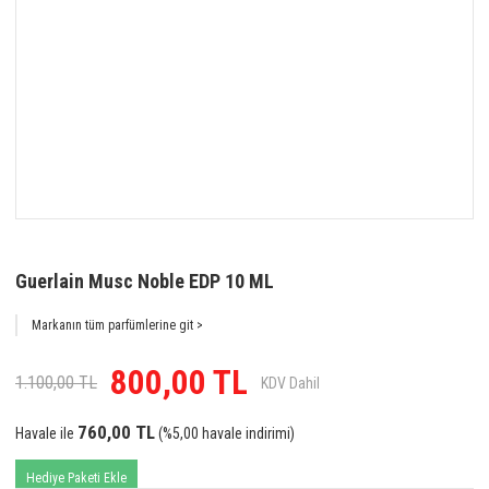
Guerlain Musc Noble EDP 10 ML
Markanın tüm parfümlerine git >
800,00 TL
1.100,00 TL
KDV Dahil
760,00 TL
Havale ile
(%5,00 havale indirimi)
Hediye Paketi Ekle