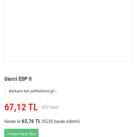
Gucci EDP II
Markanın tüm parfümlerine git >
67,12 TL
KDV Dahil
63,76 TL
Havale ile
(%5,00 havale indirimi)
Hediye Paketi Ekle