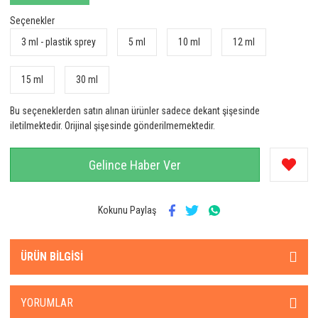
Seçenekler
3 ml - plastik sprey
5 ml
10 ml
12 ml
15 ml
30 ml
Bu seçeneklerden satın alınan ürünler sadece dekant şişesinde
iletilmektedir. Orijinal şişesinde gönderilmemektedir.
Gelince Haber Ver
Kokunu Paylaş
ÜRÜN BILGISI
YORUMLAR