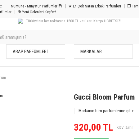
m & Bakım 𐦝
‡ Numune - Minyatür Parfümler 𐙏
★ En Çok Satan Erkek Parfümleri
❒ Tema
rfümler
✠ Yeni Gelenleri Keşfet!
Türkiye'nin her noktasına 1500 TL ve üzeri Kargo ÜCRETSİZ!
ARAP PARFÜMLERİ
MARKALAR
rfum
Gucci Bloom Parfum
Markanın tüm parfümlerine git >
320,00 TL
KDV Dahil