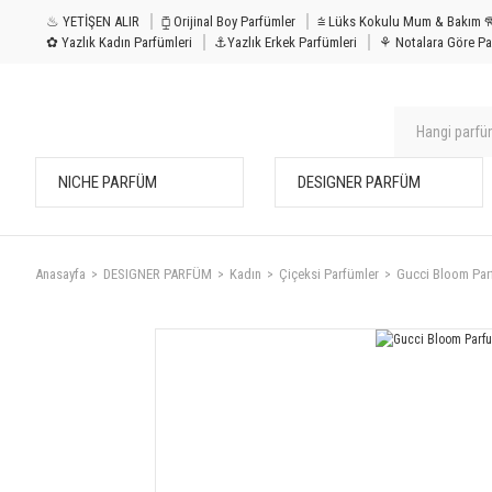
♨ YETİŞEN ALIR
⧮ Orijinal Boy Parfümler
⩭ Lüks Kokulu Mu
✿ Yazlık Kadın Parfümleri
⚓Yazlık Erkek Parfümleri
⚘ Notalara Göre Pa
NICHE PARFÜM
DESIGNER PARFÜM
Anasayfa
DESIGNER PARFÜM
Kadın
Çiçeksi Parfümler
Gucci Bloom Pa