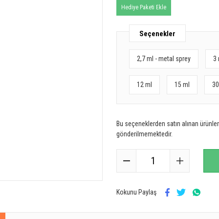
Hediye Paketi Ekle
Seçenekler
2,7 ml - metal sprey
3 
12 ml
15 ml
30
Bu seçeneklerden satın alınan ürünler 
gönderilmemektedir.
Kokunu Paylaş