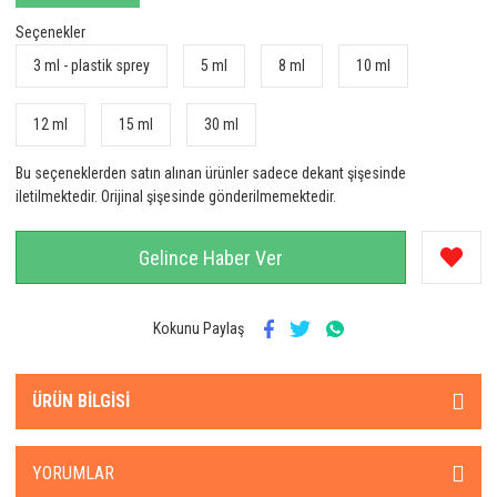
Seçenekler
3 ml - plastik sprey
5 ml
8 ml
10 ml
12 ml
15 ml
30 ml
Bu seçeneklerden satın alınan ürünler sadece dekant şişesinde
iletilmektedir. Orijinal şişesinde gönderilmemektedir.
Gelince Haber Ver
Kokunu Paylaş
ÜRÜN BILGISI
YORUMLAR