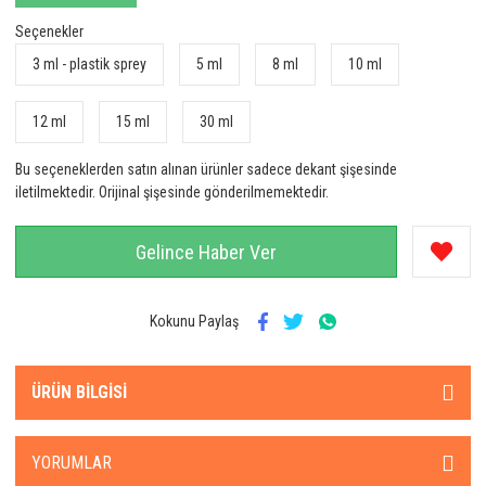
Seçenekler
3 ml - plastik sprey
5 ml
8 ml
10 ml
12 ml
15 ml
30 ml
Bu seçeneklerden satın alınan ürünler sadece dekant şişesinde
iletilmektedir. Orijinal şişesinde gönderilmemektedir.
Gelince Haber Ver
Kokunu Paylaş
ÜRÜN BILGISI
YORUMLAR