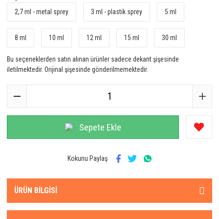
2,7 ml - metal sprey
3 ml - plastik sprey
5 ml
8 ml
10 ml
12 ml
15 ml
30 ml
Bu seçeneklerden satın alınan ürünler sadece dekant şişesinde
iletilmektedir. Orijinal şişesinde gönderilmemektedir.
Sepete Ekle
Kokunu Paylaş
ÜRÜN BILGISI