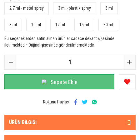
2,7 ml - metal sprey
3 ml - plastik sprey
5 ml
8 ml
10 ml
12 ml
15 ml
30 ml
Bu seçeneklerden satın alınan ürünler sadece dekant şişesinde
iletilmektedir. Orijinal şişesinde gönderilmemektedir.
Sepete Ekle
Kokunu Paylaş
ÜRÜN BILGISI