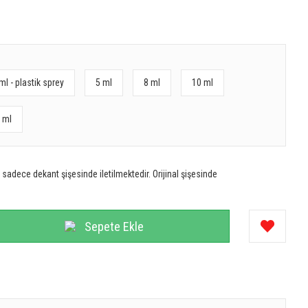
ml - plastik sprey
5 ml
8 ml
10 ml
 ml
sadece dekant şişesinde iletilmektedir. Orijinal şişesinde
Sepete Ekle