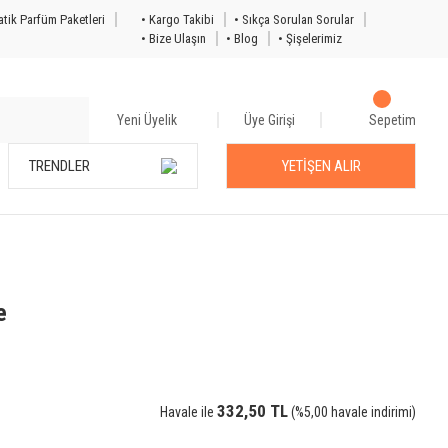
tik Parfüm Paketleri
• Kargo Takibi
• Sıkça Sorulan Sorular
• Bize Ulaşın
• Blog
• Şişelerimiz
Yeni Üyelik
Üye Girişi
Sepetim
TRENDLER
YETİŞEN ALIR
e
332,50 TL
Havale ile
(%5,00 havale indirimi)