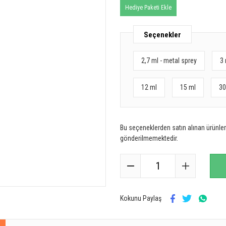
Hediye Paketi Ekle
Seçenekler
2,7 ml - metal sprey
3 
12 ml
15 ml
30
Bu seçeneklerden satın alınan ürünler 
gönderilmemektedir.
Kokunu Paylaş