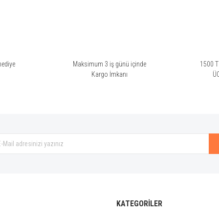
talindeki keskin koku burmuma vuruyor hiç benlik değil
hediye
Maksimum 3 iş günü içinde
1500 TL
i
Kargo İmkanı
Ü
ir koku ama çok pişman oldum adına kanmayın
Gönder
bileceği bir koku değil. İsmiyle de bağdaşlaştıramadım.
KATEGORİLER