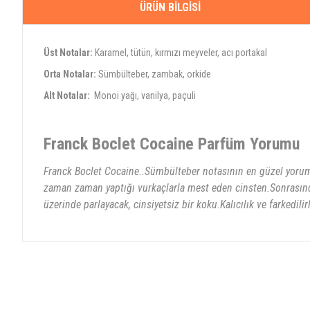
ÜRÜN BILGISI
Üst Notalar:
Karamel, tütün, kırmızı meyveler, acı portakal
Orta Notalar:
Sümbülteber, zambak, orkide
Alt Notalar:
Monoi yağı, vanilya, paçuli
Franck Boclet Cocaine Parfüm Yorumu
Franck Boclet Cocaine..Sümbülteber notasının en güzel yoruml
zaman zaman yaptığı vurkaçlarla mest eden cinsten.Sonrasında
üzerinde parlayacak, cinsiyetsiz bir koku.Kalıcılık ve farkedil
Bu ürünün fiyat bilgisi, resim, ürün açıklamalarında ve diğer konularda yete
Görüş ve önerileriniz için teşekkür ederiz.