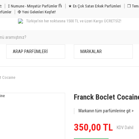
m & Bakım 𐦝
‡ Numune - Minyatür Parfümler 𐙏
★ En Çok Satan Erkek Parfümleri
❒ Tema
rfümler
✠ Yeni Gelenleri Keşfet!
Türkiye'nin her noktasına 1500 TL ve üzeri Kargo ÜCRETSİZ!
ARAP PARFÜMLERİ
MARKALAR
t Cocaine
Franck Boclet Cocain
Markanın tüm parfümlerine git >
350,00 TL
KDV Dahil