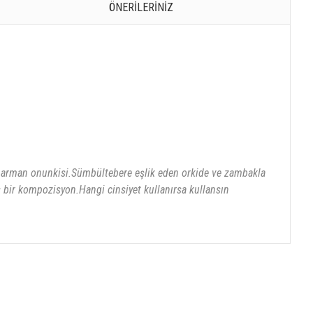
ÖNERILERINIZ
r harman onunkisi.Sümbültebere eşlik eden orkide ve zambakla
 bir kompozisyon.Hangi cinsiyet kullanırsa kullansın