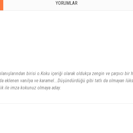
YORUMLAR
anışlarından birisi o.Koku içeriği olarak oldukça zengin ve çarpıcı bi
 eklenen vanilya ve karamel...Düşündürdüğü gibi tatlı da olmayan lüks
irlik ile imza kokunuz olmaya aday.
rsiz gördüğünüz noktaları öneri formunu kullanarak tarafımıza iletebilirsiniz.