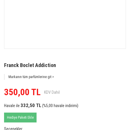
Franck Boclet Addiction
Markanın tüm parfümlerine git >
350,00 TL
KDV Dahil
332,50 TL
Havale ile
(%5,00 havale indirimi)
Hediye Paketi Ekle
Seçenekler