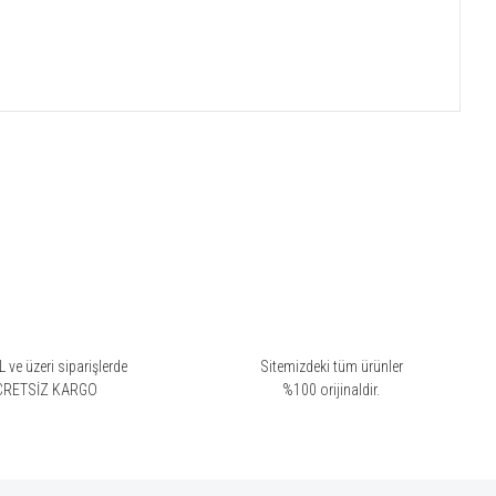
 ve üzeri siparişlerde
Sitemizdeki tüm ürünler
CRETSİZ KARGO
%100 orijinaldir.