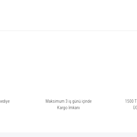
rsiz gördüğünüz noktaları öneri formunu kullanarak tarafımıza iletebilirsiniz.
Bu ürüne ilk yorumu siz yapın!
Yorum Yaz
hediye
Maksimum 3 iş günü içinde
1500 TL
i
Kargo İmkanı
Ü