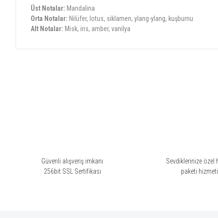
Üst Notalar:
Mandalina
Orta Notalar:
Nilüfer, lotus, siklamen, ylang-ylang, kuşburnu
Alt Notalar:
Misk, iris, amber, vanilya
Bu ürünün fiyat bilgisi, resim, ürün açıklamalarında ve diğer konularda yete
Görüş ve önerileriniz için teşekkür ederiz.
Ürün resmi kalitesiz, bozuk veya görüntülenemiyor.
Ürün açıklamasında eksik bilgiler bulunuyor.
Ürün bilgilerinde hatalar bulunuyor.
Ürün fiyatı diğer sitelerden daha pahalı.
Bu ürüne benzer farklı alternatifler olmalı.
Güvenli alışveriş imkanı
Sevdiklerinize özel 
256bit SSL Sertifikası
paketi hizmet