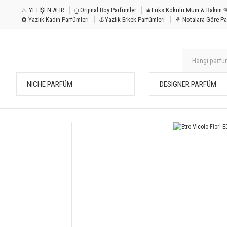
♨ YETİŞEN ALIR
⧮ Orijinal Boy Parfümler
⩭ Lüks Kokulu Mu
✿ Yazlık Kadın Parfümleri
⚓Yazlık Erkek Parfümleri
⚘ Notalara Göre Pa
NICHE PARFÜM
DESIGNER PARFÜM