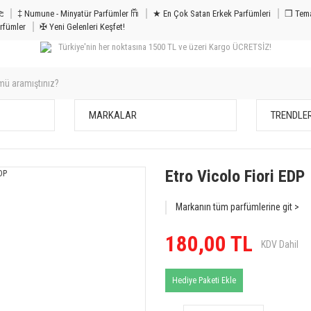
m & Bakım 𐦝
‡ Numune - Minyatür Parfümler 𐙏
★ En Çok Satan Erkek Parfümleri
❒ Tema
rfümler
✠ Yeni Gelenleri Keşfet!
Türkiye'nin her noktasına 1500 TL ve üzeri Kargo ÜCRETSİZ!
MARKALAR
TRENDLE
Etro Vicolo Fiori EDP
Markanın tüm parfümlerine git >
180,00 TL
KDV Dahil
Hediye Paketi Ekle