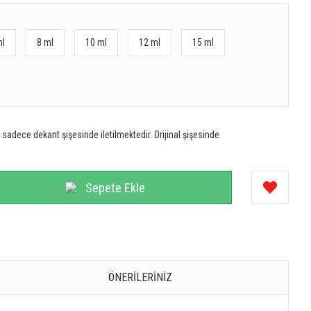
ml
8 ml
10 ml
12 ml
15 ml
sadece dekant şişesinde iletilmektedir. Orijinal şişesinde
Sepete Ekle
ÖNERILERINIZ