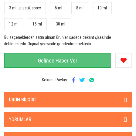
3 ml - plastik sprey
5 ml
8 ml
10 ml
12 ml
15 ml
30 ml
Bu seçeneklerden satın alınan ürünler sadece dekant şişesinde
iletilmektedir. Orijinal şişesinde gönderilmemektedir.
Gelince Haber Ver
Kokunu Paylaş
ÜRÜN BILGISI
YORUMLAR