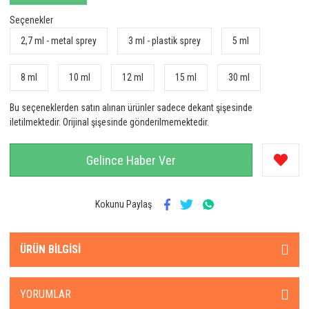
Seçenekler
2,7 ml - metal sprey
3 ml - plastik sprey
5 ml
8 ml
10 ml
12 ml
15 ml
30 ml
Bu seçeneklerden satın alınan ürünler sadece dekant şişesinde
iletilmektedir. Orijinal şişesinde gönderilmemektedir.
Gelince Haber Ver
Kokunu Paylaş
ÜRÜN BILGISI
YORUMLAR