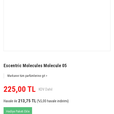
Escentric Molecules Molecule 05
Markanın tüm parfümlerine git >
225,00 TL
KDV Dahil
213,75 TL
Havale ile
(%5,00 havale indirimi)
Hediye Paketi Ekle