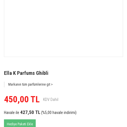
Ella K Parfums Ghibli
Markanın tüm parfümlerine git >
450,00 TL
KDV Dahil
427,50 TL
Havale ile
(%5,00 havale indirimi)
Hediye Paketi Ekle