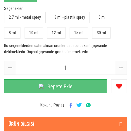
Seçenekler
2,7 ml - metal sprey
3 ml - plastik sprey
5 ml
8 ml
10 ml
12 ml
15 ml
30 ml
Bu seçeneklerden satın alınan ürünler sadece dekant şişesinde
iletilmektedir. Orijinal şişesinde gönderilmemektedir.
Sepete Ekle
Kokunu Paylaş
ÜRÜN BILGISI