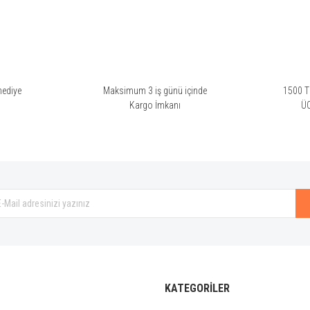
Yorum Yaz
hediye
Maksimum 3 iş günü içinde
1500 TL
i
Kargo İmkanı
Ü
Gönder
KATEGORİLER