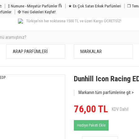
m & Bakım 𐦝
‡ Numune - Minyatür Parfümler 𐙏
★ En Çok Satan Erkek Parfümleri
❒ Tema
rfümler
✠ Yeni Gelenleri Keşfet!
Türkiye'nin her noktasına 1500 TL ve üzeri Kargo ÜCRETSİZ!
ARAP PARFÜMLERİ
MARKALAR
Dunhill Icon Racing E
Markanın tüm parfümlerine git >
76,00 TL
KDV Dahil
Hediye Paketi Ekle