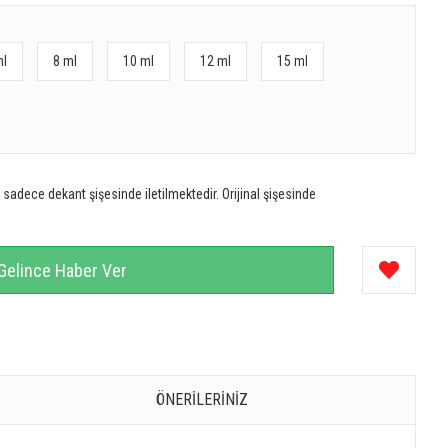
ml
8 ml
10 ml
12 ml
15 ml
sadece dekant şişesinde iletilmektedir. Orijinal şişesinde
Gelince Haber Ver
ÖNERILERINIZ