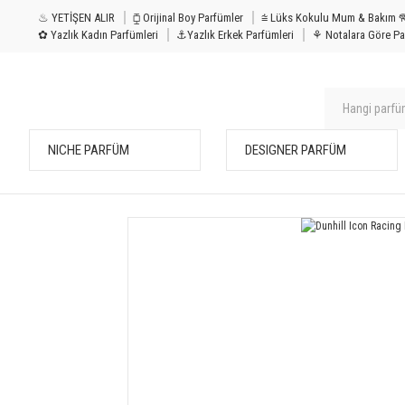
♨ YETİŞEN ALIR
⧮ Orijinal Boy Parfümler
⩭ Lüks Kokulu Mu
✿ Yazlık Kadın Parfümleri
⚓Yazlık Erkek Parfümleri
⚘ Notalara Göre Pa
NICHE PARFÜM
DESIGNER PARFÜM