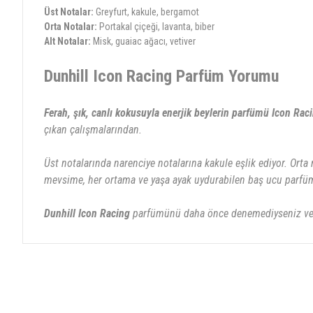
Üst Notalar:
Greyfurt, kakule, bergamot
Orta Notalar:
Portakal çiçeği, lavanta, biber
Alt Notalar:
Misk, guaiac ağacı, vetiver
Dunhill Icon Racing Parfüm Yorumu
Ferah, şık, canlı kokusuyla enerjik beylerin parfümü Icon Raci
çıkan çalışmalarından.
Üst notalarında narenciye notalarına kakule eşlik ediyor. Orta 
mevsime, her ortama ve yaşa ayak uydurabilen baş ucu parfü
Dunhill Icon Racing
parfümünü daha önce denemediyseniz ve
Bu ürünün fiyat bilgisi, resim, ürün açıklamalarında ve diğer konularda yete
Görüş ve önerileriniz için teşekkür ederiz.