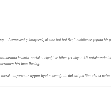
ng...
Sevmeyeni çıkmayacak, aksine bol bol övgü alabilecek yapıda bir p
notalarında lavanta, portakal çiçeği ve biber yer alıyor. Alt notalarında
mlerinden biri
Icon Racing.
 merak ediyorsanız
uygun fiyat
seçeneği ile
dekant parfüm olarak satın a
rsiz gördüğünüz noktaları öneri formunu kullanarak tarafımıza iletebilirsiniz.
Bu ürüne ilk yorumu siz yapın!