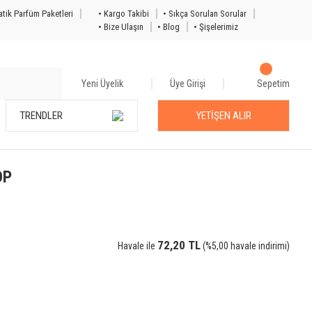
tik Parfüm Paketleri
• Kargo Takibi
• Sıkça Sorulan Sorular
• Bize Ulaşın
• Blog
• Şişelerimiz
Yeni Üyelik
Üye Girişi
Sepetim
TRENDLER
YETİŞEN ALIR
DP
72,20 TL
Havale ile
(%5,00 havale indirimi)