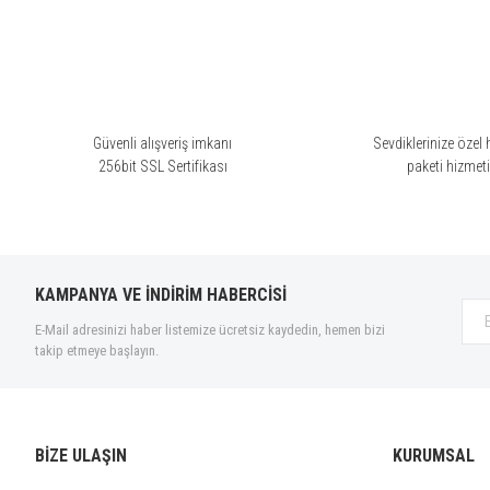
Ürün resmi kalitesiz, bozuk veya görüntülenemiyor.
Ürün açıklamasında eksik bilgiler bulunuyor.
Ürün bilgilerinde hatalar bulunuyor.
Ürün fiyatı diğer sitelerden daha pahalı.
Bu ürüne benzer farklı alternatifler olmalı.
Güvenli alışveriş imkanı
Sevdiklerinize özel 
256bit SSL Sertifikası
paketi hizmet
KAMPANYA VE İNDİRİM HABERCİSİ
E-Mail adresinizi haber listemize ücretsiz kaydedin, hemen bizi
takip etmeye başlayın.
BİZE ULAŞIN
KURUMSAL