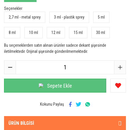
Seçenekler
2,7 ml - metal sprey
3 ml - plastik sprey
5 ml
8 ml
10 ml
12 ml
15 ml
30 ml
Bu seçeneklerden satın alınan ürünler sadece dekant şişesinde
iletilmektedir. Orijinal şişesinde gönderilmemektedir.
Sepete Ekle
Kokunu Paylaş
ÜRÜN BILGISI