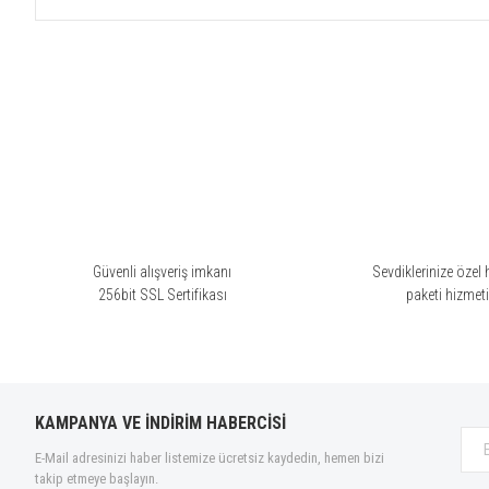
Bu ürünün fiyat bilgisi, resim, ürün açıklamalarında ve diğer konularda yete
Görüş ve önerileriniz için teşekkür ederiz.
Ürün resmi kalitesiz, bozuk veya görüntülenemiyor.
Ürün açıklamasında eksik bilgiler bulunuyor.
Ürün bilgilerinde hatalar bulunuyor.
Ürün fiyatı diğer sitelerden daha pahalı.
Bu ürüne benzer farklı alternatifler olmalı.
Güvenli alışveriş imkanı
Sevdiklerinize özel 
256bit SSL Sertifikası
paketi hizmet
KAMPANYA VE İNDİRİM HABERCİSİ
E-Mail adresinizi haber listemize ücretsiz kaydedin, hemen bizi
takip etmeye başlayın.