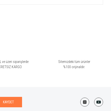
 ve üzeri siparişlerde
Sitemizdeki tüm ürünler
CRETSİZ KARGO
%100 orijinaldir.
KAYDET