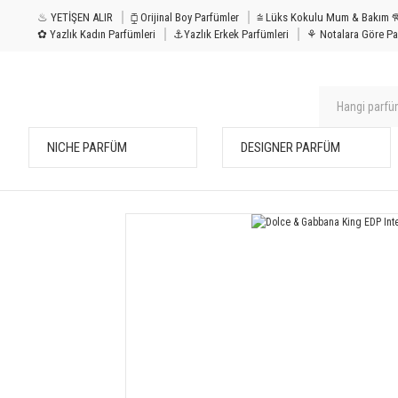
♨ YETİŞEN ALIR
⧮ Orijinal Boy Parfümler
⩭ Lüks Kokulu Mu
✿ Yazlık Kadın Parfümleri
⚓Yazlık Erkek Parfümleri
⚘ Notalara Göre Pa
NICHE PARFÜM
DESIGNER PARFÜM