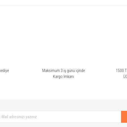
rsiz gördüğünüz noktaları öneri formunu kullanarak tarafımıza iletebilirsiniz.
Bu ürüne ilk yorumu siz yapın!
Yorum Yaz
hediye
Maksimum 3 iş günü içinde
1500 TL
i
Kargo İmkanı
Ü
Gönder