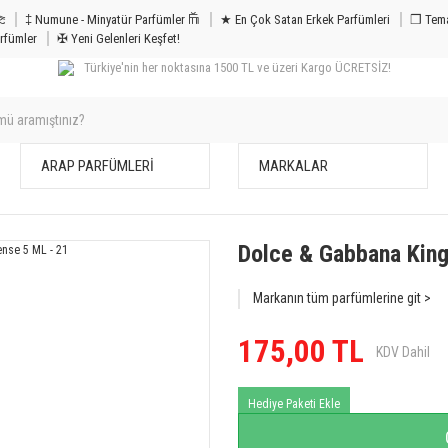
m & Bakım 𐦝
‡ Numune - Minyatür Parfümler 𐙏
★ En Çok Satan Erkek Parfümleri
❒ Tema
rfümler
✠ Yeni Gelenleri Keşfet!
Türkiye'nin her noktasına 1500 TL ve üzeri Kargo ÜCRETSİZ!
ARAP PARFÜMLERİ
MARKALAR
Dolce & Gabbana King
Markanın tüm parfümlerine git >
175,00 TL
KDV Dahil
Hediye Paketi Ekle