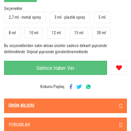
Seçenekler
2,7 ml - metal sprey
3 ml - plastik sprey
5 ml
8 ml
10 ml
12 ml
15 ml
30 ml
Bu seçeneklerden satın alınan ürünler sadece dekant şişesinde
iletilmektedir. Orijinal şişesinde gönderilmemektedir.
Gelince Haber Ver
Kokunu Paylaş
ÜRÜN BILGISI
YORUMLAR