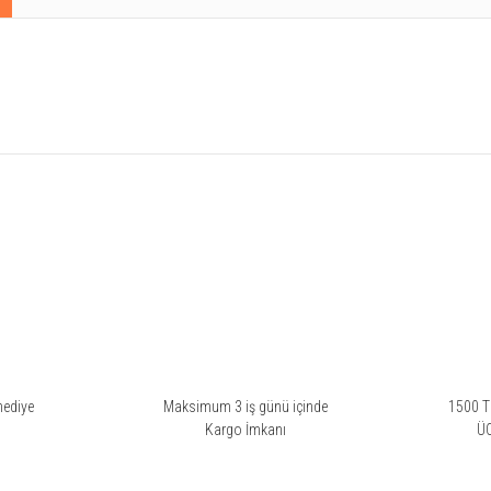
rsiz gördüğünüz noktaları öneri formunu kullanarak tarafımıza iletebilirsiniz.
Bu ürüne ilk yorumu siz yapın!
Yorum Yaz
hediye
Maksimum 3 iş günü içinde
1500 TL
i
Kargo İmkanı
Ü