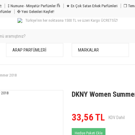
m & Bakım 𐦝
‡ Numune - Minyatür Parfümler 𐙏
★ En Çok Satan Erkek Parfümleri
❒ Tema
rfümler
✠ Yeni Gelenleri Keşfet!
Türkiye'nin her noktasına 1500 TL ve üzeri Kargo ÜCRETSİZ!
ARAP PARFÜMLERİ
MARKALAR
mmer 2018
DKNY Women Summer
33,56 TL
KDV Dahil
Hediye Paketi Ekle