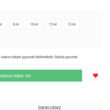
ml
8 ml
10 ml
12 ml
15 ml
sadece dekant şişesinde iletilmektedir. Orijinal şişesinde
Gelince Haber Ver
ÖNERILERINIZ