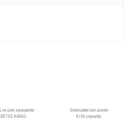
 ve üzeri siparişlerde
Sitemizdeki tüm ürünler
CRETSİZ KARGO
%100 orijinaldir.