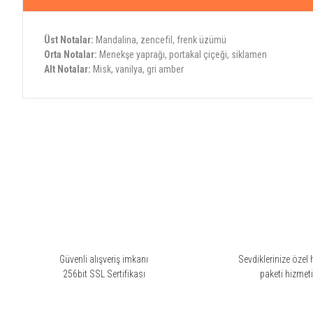
Üst Notalar:
Mandalina, zencefil, frenk üzümü
Orta Notalar:
Menekşe yaprağı, portakal çiçeği, siklamen
Alt Notalar:
Misk, vanilya, gri amber
Bu ürünün fiyat bilgisi, resim, ürün açıklamalarında ve diğer konularda yete
Görüş ve önerileriniz için teşekkür ederiz.
Ürün resmi kalitesiz, bozuk veya görüntülenemiyor.
Ürün açıklamasında eksik bilgiler bulunuyor.
Ürün bilgilerinde hatalar bulunuyor.
Ürün fiyatı diğer sitelerden daha pahalı.
Bu ürüne benzer farklı alternatifler olmalı.
Güvenli alışveriş imkanı
Sevdiklerinize özel 
256bit SSL Sertifikası
paketi hizmet