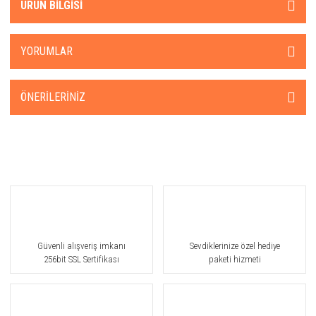
ÜRÜN BILGISI
YORUMLAR
ÖNERILERINIZ
Güvenli alışveriş imkanı
Sevdiklerinize özel hediye
256bit SSL Sertifikası
paketi hizmeti