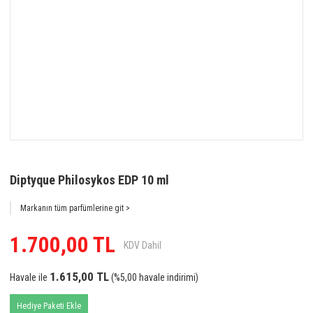
Diptyque Philosykos EDP 10 ml
Markanın tüm parfümlerine git >
1.700,00 TL
KDV Dahil
1.615,00 TL
Havale ile
(%5,00 havale indirimi)
Hediye Paketi Ekle