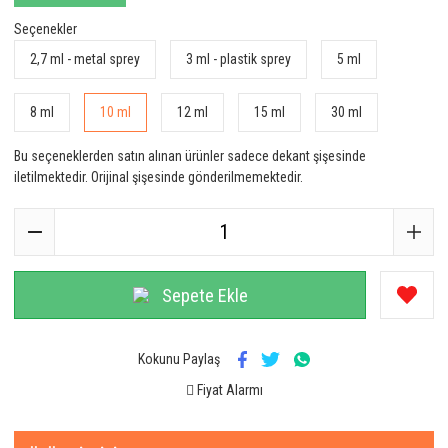
Seçenekler
2,7 ml - metal sprey
3 ml - plastik sprey
5 ml
8 ml
10 ml
12 ml
15 ml
30 ml
Bu seçeneklerden satın alınan ürünler sadece dekant şişesinde
iletilmektedir. Orijinal şişesinde gönderilmemektedir.
Sepete Ekle
Kokunu Paylaş
Fiyat Alarmı