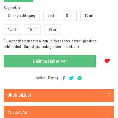
Seçenekler
3 ml - plastik sprey
5 ml
8 ml
10 ml
12 ml
15 ml
30 ml
Bu seçeneklerden satın alınan ürünler sadece dekant şişesinde
iletilmektedir. Orijinal şişesinde gönderilmemektedir.
Gelince Haber Ver
Kokunu Paylaş
ÜRÜN BILGISI
YORUMLAR