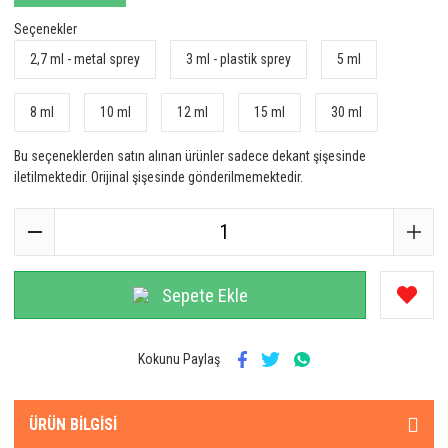
Seçenekler
2,7 ml - metal sprey
3 ml - plastik sprey
5 ml
8 ml
10 ml
12 ml
15 ml
30 ml
Bu seçeneklerden satın alınan ürünler sadece dekant şişesinde
iletilmektedir. Orijinal şişesinde gönderilmemektedir.
Sepete Ekle
Kokunu Paylaş
ÜRÜN BILGISI