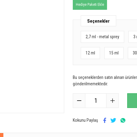
Hediye Paketi Ekle
Seçenekler
2,7 ml - metal sprey
3 
12 ml
15 ml
30
Bu seçeneklerden satın alınan ürünler 
gönderilmemektedir.
Kokunu Paylaş