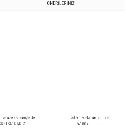
ÖNERILERINIZ
 ve üzeri siparişlerde
Sitemizdeki tüm ürünler
CRETSİZ KARGO
%100 orijinaldir.