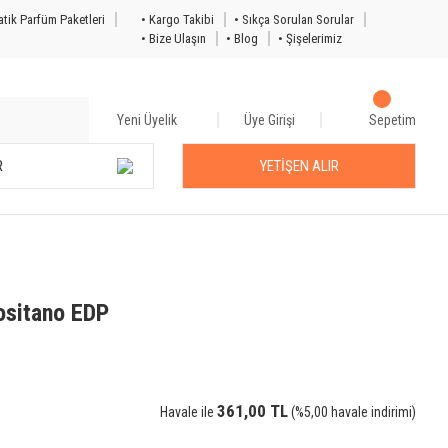
tik Parfüm Paketleri
• Kargo Takibi
• Sıkça Sorulan Sorular
• Bize Ulaşın
• Blog
• Şişelerimiz
Yeni Üyelik
Üye Girişi
Sepetim
R
YETİŞEN ALIR
ositano EDP
361,00 TL
Havale ile
(%5,00 havale indirimi)