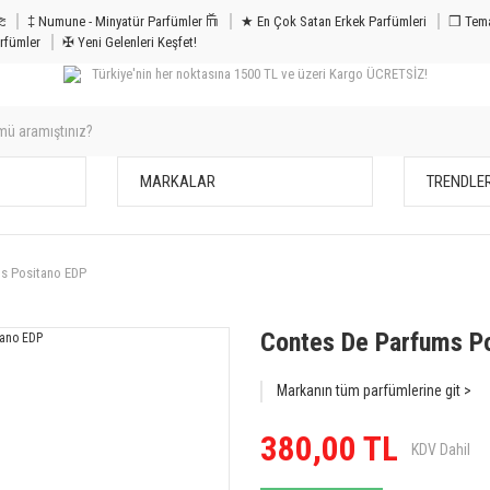
m & Bakım 𐦝
‡ Numune - Minyatür Parfümler 𐙏
★ En Çok Satan Erkek Parfümleri
❒ Tema
rfümler
✠ Yeni Gelenleri Keşfet!
Türkiye'nin her noktasına 1500 TL ve üzeri Kargo ÜCRETSİZ!
MARKALAR
TRENDLE
s Positano EDP
Contes De Parfums P
Markanın tüm parfümlerine git >
380,00 TL
KDV Dahil