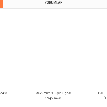
YORUMLAR
rsiz gördüğünüz noktaları öneri formunu kullanarak tarafımıza iletebilirsiniz.
Bu ürüne ilk yorumu siz yapın!
Yorum Yaz
hediye
Maksimum 3 iş günü içinde
1500 TL
i
Kargo İmkanı
Ü