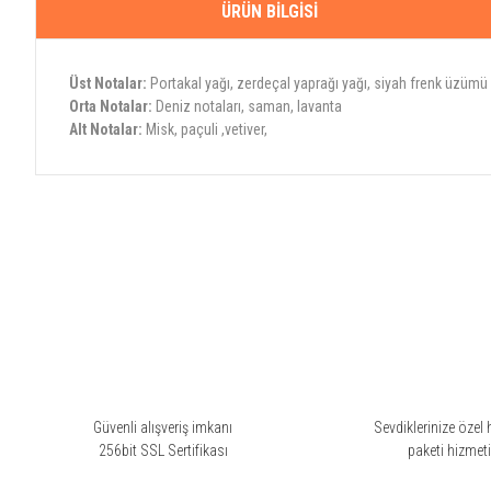
ÜRÜN BILGISI
Üst Notalar:
Portakal yağı, zerdeçal yaprağı yağı, siyah frenk üzümü
Orta Notalar:
Deniz notaları, saman, lavanta
Alt Notalar:
Misk, paçuli ,vetiver,
Bu ürünün fiyat bilgisi, resim, ürün açıklamalarında ve diğer konularda yete
Görüş ve önerileriniz için teşekkür ederiz.
Ürün resmi kalitesiz, bozuk veya görüntülenemiyor.
Ürün açıklamasında eksik bilgiler bulunuyor.
Ürün bilgilerinde hatalar bulunuyor.
Ürün fiyatı diğer sitelerden daha pahalı.
Bu ürüne benzer farklı alternatifler olmalı.
Güvenli alışveriş imkanı
Sevdiklerinize özel 
256bit SSL Sertifikası
paketi hizmet