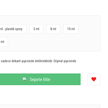
ml - plastik sprey
5 ml
8 ml
10 ml
 ml
sadece dekant şişesinde iletilmektedir. Orijinal şişesinde
Sepete Ekle