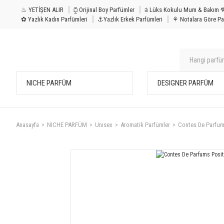
♨ YETİŞEN ALIR
⧮ Orijinal Boy Parfümler
⩭ Lüks Kokulu Mu
✿ Yazlık Kadın Parfümleri
⚓Yazlık Erkek Parfümleri
⚘ Notalara Göre Pa
NICHE PARFÜM
DESIGNER PARFÜM
Anasayfa
NICHE PARFÜM
Unısex
Aromatik Parfümler
Contes De Parfum